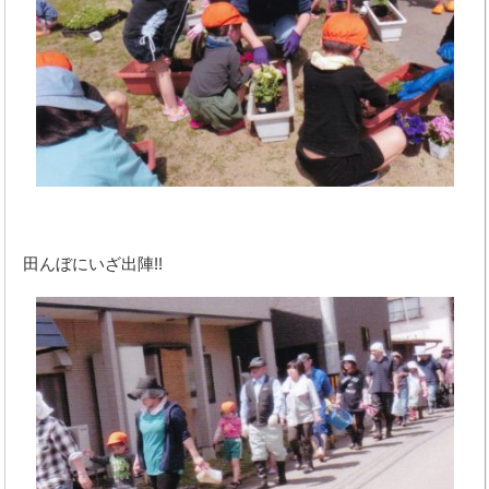
田んぼにいざ出陣!!