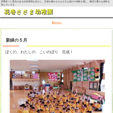
四季折々に変化のある自然環境を生かし、五感を働かせさまざまな遊びや体験を通し、園児の豊かな感性を
育んでいます。
花巻ささま幼稚園
Menu
TOP
新緑の５月
園の概要
ぼくの、わたしの こいのぼり 完成！
園の生活
入園資料・お問い合わせ
今月の活動