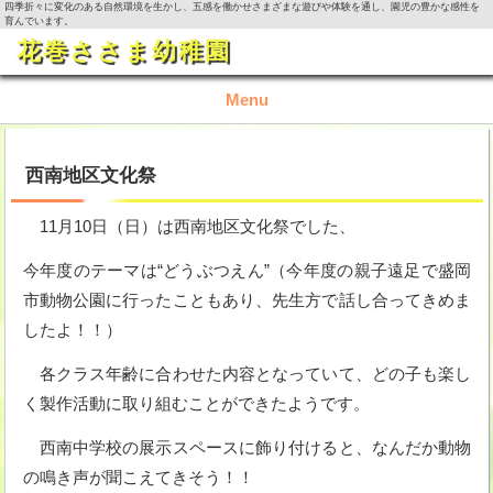
四季折々に変化のある自然環境を生かし、五感を働かせさまざまな遊びや体験を通し、園児の豊かな感性を
育んでいます。
花巻ささま幼稚園
Menu
TOP
西南地区文化祭
園の概要
11月10日（日）は西南地区文化祭でした、
園の生活
今年度のテーマは“どうぶつえん”（今年度の親子遠足で盛岡
市動物公園に行ったこともあり、先生方で話し合ってきめま
入園資料・お問い合わせ
したよ！！）
今月の活動
各クラス年齢に合わせた内容となっていて、どの子も楽し
く製作活動に取り組むことができたようです。
西南中学校の展示スペースに飾り付けると、なんだか動物
の鳴き声が聞こえてきそう！！