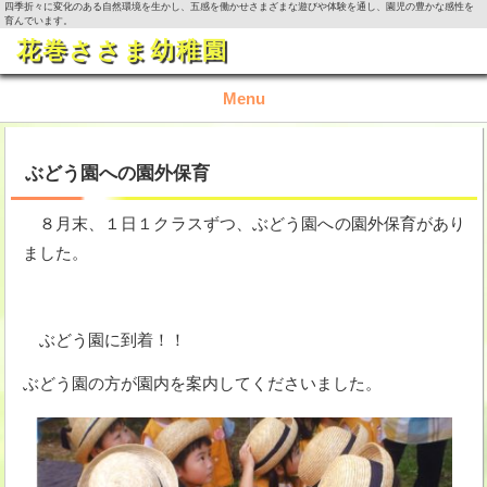
四季折々に変化のある自然環境を生かし、五感を働かせさまざまな遊びや体験を通し、園児の豊かな感性を
育んでいます。
花巻ささま幼稚園
Menu
TOP
ぶどう園への園外保育
園の概要
８月末、１日１クラスずつ、ぶどう園への園外保育があり
ました。
園の生活
入園資料・お問い合わせ
ぶどう園に到着！！
今月の活動
ぶどう園の方が園内を案内してくださいました。