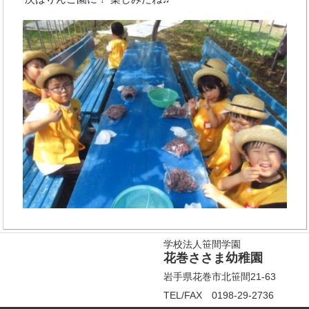
学校法人笹間学園
花巻ささま幼稚園
岩手県花巻市北笹間21-63
TEL/FAX 0198-29-2736