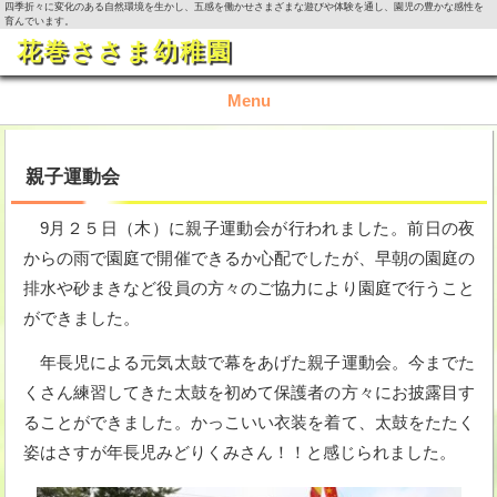
四季折々に変化のある自然環境を生かし、五感を働かせさまざまな遊びや体験を通し、園児の豊かな感性を
育んでいます。
花巻ささま幼稚園
Menu
TOP
親子運動会
園の概要
9月２５日（木）に親子運動会が行われました。前日の夜
からの雨で園庭で開催できるか心配でしたが、早朝の園庭の
園の生活
排水や砂まきなど役員の方々のご協力により園庭で行うこと
ができました。
入園資料・お問い合わせ
年長児による元気太鼓で幕をあげた親子運動会。今までた
今月の活動
くさん練習してきた太鼓を初めて保護者の方々にお披露目す
ることができました。かっこいい衣装を着て、太鼓をたたく
姿はさすが年長児みどりくみさん！！と感じられました。