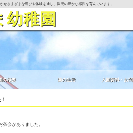
かせさまざまな遊びや体験を通し、園児の豊かな感性を育んでいます。
ま幼稚園
園の概要
園の生活
入園資料・お問
た！
お茶会がありました。