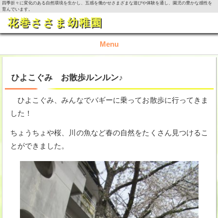
四季折々に変化のある自然環境を生かし、五感を働かせさまざまな遊びや体験を通し、園児の豊かな感性を
育んでいます。
花巻ささま幼稚園
Menu
TOP
ひよこぐみ お散歩ルンルン♪
園の概要
ひよこぐみ、みんなでバギーに乗ってお散歩に行ってきま
した！
園の生活
ちょうちょや桜、川の魚など春の自然をたくさん見つけるこ
入園資料・お問い合わせ
とができました。
今月の活動