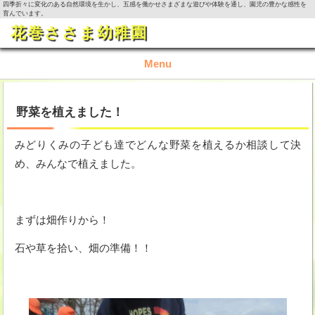
四季折々に変化のある自然環境を生かし、五感を働かせさまざまな遊びや体験を通し、園児の豊かな感性を
育んでいます。
花巻ささま幼稚園
Menu
TOP
野菜を植えました！
園の概要
みどりくみの子ども達でどんな野菜を植えるか相談して決
め、みんなで植えました。
園の生活
入園資料・お問い合わせ
まずは畑作りから！
今月の活動
石や草を拾い、畑の準備！！