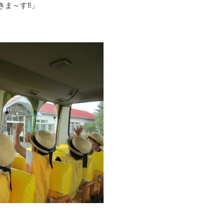
きま～す‼」