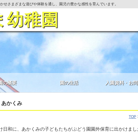
かせさまざまな遊びや体験を通し、園児の豊かな感性を育んでいます。
ま幼稚園
園の概要
園の生活
入園資料・お問
！あかくみ
TOP
け日和に、あかくみの子どもたちがぶどう園園外保育に出かけまし