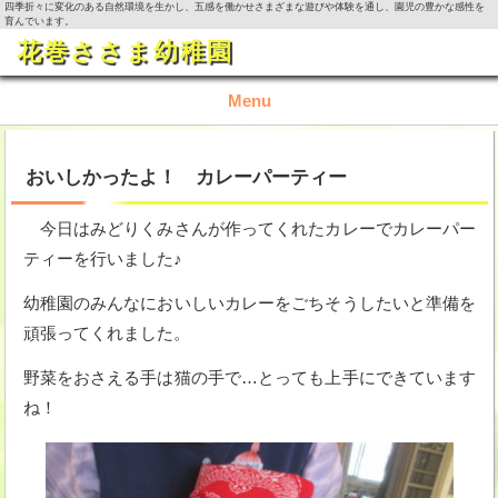
四季折々に変化のある自然環境を生かし、五感を働かせさまざまな遊びや体験を通し、園児の豊かな感性を
育んでいます。
花巻ささま幼稚園
Menu
TOP
おいしかったよ！ カレーパーティー
園の概要
今日はみどりくみさんが作ってくれたカレーでカレーパー
ティーを行いました♪
園の生活
幼稚園のみんなにおいしいカレーをごちそうしたいと準備を
入園資料・お問い合わせ
頑張ってくれました。
今月の活動
野菜をおさえる手は猫の手で…とっても上手にできています
ね！