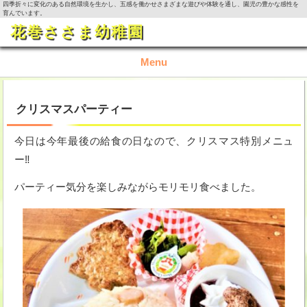
四季折々に変化のある自然環境を生かし、五感を働かせさまざまな遊びや体験を通し、園児の豊かな感性を
育んでいます。
花巻ささま幼稚園
Menu
TOP
クリスマスパーティー
園の概要
今日は今年最後の給食の日なので、クリスマス特別メニュ
ー‼
園の生活
パーティー気分を楽しみながらモリモリ食べました。
入園資料・お問い合わせ
今月の活動