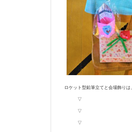
ロケット型鉛筆立てと会場飾りは
▽
▽
▽