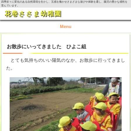
四季折々に変化のある自然環境を生かし、五感を働かせさまざまな遊びや体験を通し、園児の豊かな感性を
育んでいます。
花巻ささま幼稚園
Menu
TOP
お散歩にいってきました ひよこ組
園の概要
とても気持ちのいい陽気のなか、お散歩に行ってきまし
た。
園の生活
入園資料・お問い合わせ
今月の活動