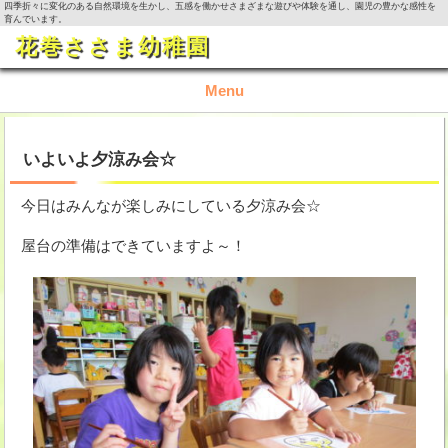
四季折々に変化のある自然環境を生かし、五感を働かせさまざまな遊びや体験を通し、園児の豊かな感性を
育んでいます。
花巻ささま幼稚園
Menu
TOP
いよいよ夕涼み会☆
園の概要
今日はみんなが楽しみにしている夕涼み会☆
園の生活
屋台の準備はできていますよ～！
入園資料・お問い合わせ
今月の活動