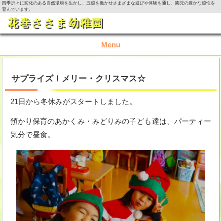
四季折々に変化のある自然環境を生かし、五感を働かせさまざまな遊びや体験を通し、園児の豊かな感性を
育んでいます。
花巻ささま幼稚園
Menu
TOP
サプライズ！メリー・クリスマス☆
園の概要
21日から冬休みがスタートしました。
園の生活
預かり保育のあかくみ・みどりみの子ども達は、パーティー
気分で昼食。
入園資料・お問い合わせ
今月の活動