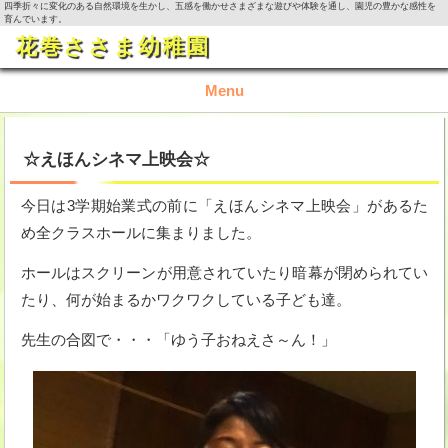
四季折々に変化のある自然環境を生かし、五感を働かせさまざまな遊びや体験を通し、園児の豊かな感性を
育んでいます。
花巻ささま幼稚園
Menu
TOP
☆えほんシネマ上映会☆
園の概要
今日は3学期始業式の前に「えほんシネマ上映会」があるた
め全クラスホールに集まりました。
園の生活
ホールはスクリーンが用意されていたり暗幕が閉められてい
入園資料・お問い合わせ
たり、何が始まるかワクワクしている子ども達。
今月の活動
先生の合図で・・・「ゆう子おねえさ～ん！」