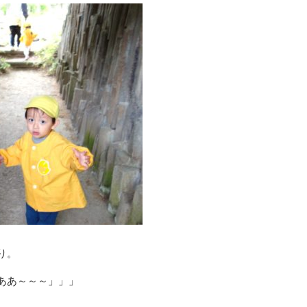
り。
ああ～～～」」」