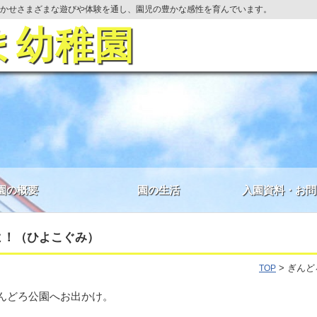
かせさまざまな遊びや体験を通し、園児の豊かな感性を育んでいます。
ま幼稚園
園の概要
園の生活
入園資料・お問
よ！（ひよこぐみ）
> ぎん
TOP
んどろ公園へお出かけ。