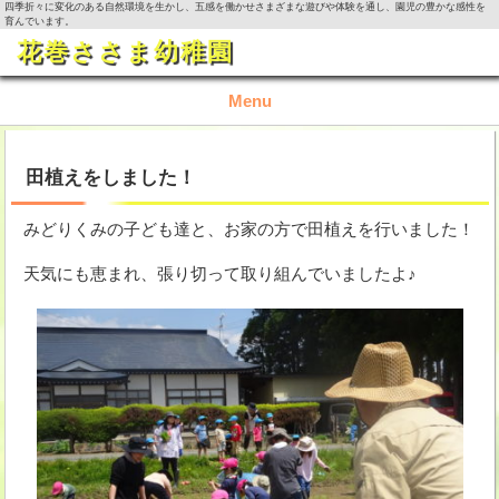
四季折々に変化のある自然環境を生かし、五感を働かせさまざまな遊びや体験を通し、園児の豊かな感性を
育んでいます。
花巻ささま幼稚園
Menu
TOP
田植えをしました！
園の概要
みどりくみの子ども達と、お家の方で田植えを行いました！
園の生活
天気にも恵まれ、張り切って取り組んでいましたよ♪
入園資料・お問い合わせ
今月の活動