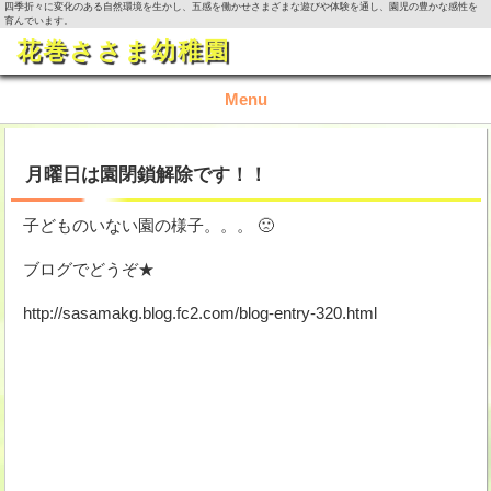
四季折々に変化のある自然環境を生かし、五感を働かせさまざまな遊びや体験を通し、園児の豊かな感性を
育んでいます。
花巻ささま幼稚園
Menu
TOP
月曜日は園閉鎖解除です！！
園の概要
子どものいない園の様子。。。 🙁
園の生活
ブログでどうぞ★
http://sasamakg.blog.fc2.com/blog-entry-320.html
入園資料・お問い合わせ
今月の活動