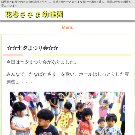
四季折々に変化のある自然環境を生かし、五感を働かせさまざまな遊びや体験を通し、園児の豊かな感性を
育んでいます。
花巻ささま幼稚園
Menu
TOP
☆☆七夕まつり会☆☆
園の概要
今日は七夕まつり会がありました。
園の生活
みんなで「たなばたさま」を歌い、ホールはしっとりした雰
囲気に・・・
入園資料・お問い合わせ
今月の活動