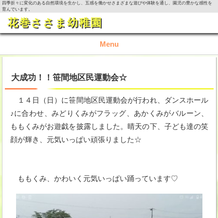
四季折々に変化のある自然環境を生かし、五感を働かせさまざまな遊びや体験を通し、園児の豊かな感性を
育んでいます。
花巻ささま幼稚園
Menu
TOP
大成功！！笹間地区民運動会☆
園の概要
１４日（日）に笹間地区民運動会が行われ、ダンスホール
♪に合わせ、みどりくみがフラッグ、あかくみがバルーン、
園の生活
ももくみがお遊戯を披露しました。晴天の下、子ども達の笑
顔が輝き、元気いっぱい頑張りました☆
入園資料・お問い合わせ
今月の活動
ももくみ、かわいく元気いっぱい踊っています♡