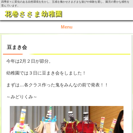
四季折々に変化のある自然環境を生かし、五感を働かせさまざまな遊びや体験を通し、園児の豊かな感性を
育んでいます。
花巻ささま幼稚園
Menu
TOP
豆まき会
園の概要
今年は2月２日が節分。
園の生活
幼稚園では３日に豆まき会をしました！
まずは…各クラス作った鬼をみんなの前で発表！！
入園資料・お問い合わせ
～みどりくみ～
今月の活動