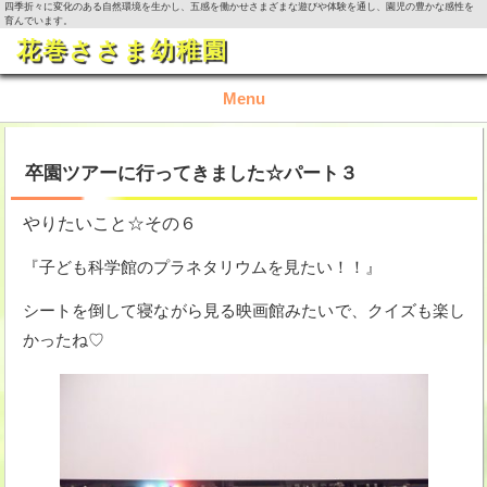
四季折々に変化のある自然環境を生かし、五感を働かせさまざまな遊びや体験を通し、園児の豊かな感性を
育んでいます。
花巻ささま幼稚園
Menu
TOP
卒園ツアーに行ってきました☆パート３
園の概要
やりたいこと☆その６
園の生活
『子ども科学館のプラネタリウムを見たい！！』
シートを倒して寝ながら見る映画館みたいで、クイズも楽し
入園資料・お問い合わせ
かったね♡
今月の活動