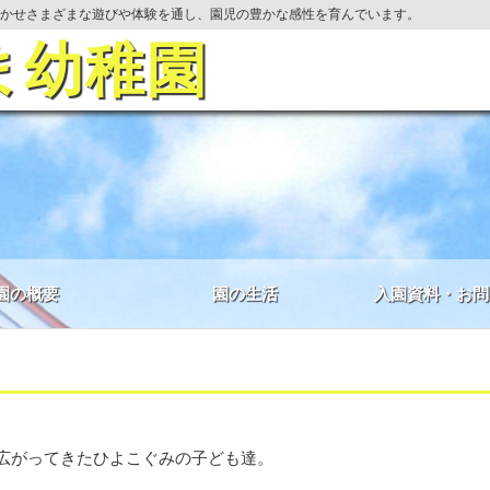
かせさまざまな遊びや体験を通し、園児の豊かな感性を育んでいます。
ま幼稚園
園の概要
園の生活
入園資料・お問
広がってきたひよこぐみの子ども達。