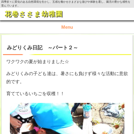
四季折々に変化のある自然環境を生かし、五感を働かせさまざまな遊びや体験を通し、園児の豊かな感性を
育んでいます。
花巻ささま幼稚園
Menu
TOP
みどりくみ日記 ～パート２～
園の概要
ワクワクの夏が始まりました☆
園の生活
みどりくみの子ども達は、暑さにも負けず様々な活動に意欲
的です。
入園資料・お問い合わせ
育てているいちごを収穫！！
今月の活動