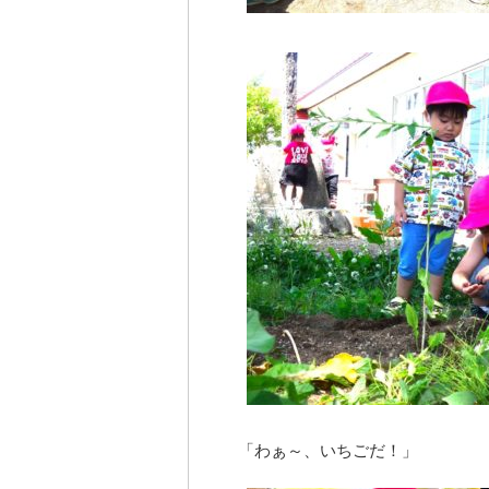
「わぁ～、いちごだ！」