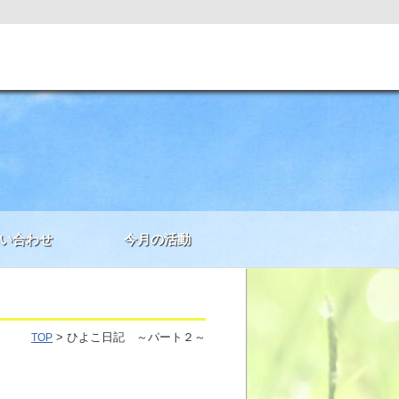
い合わせ
今月の活動
> ひよこ日記 ～パート２～
TOP