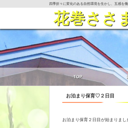
四季折々に変化のある自然環境を生かし、五感を働
花巻ささ
TOP
お泊まり保育♡２日目
お泊まり保育２日目が始まりました(^