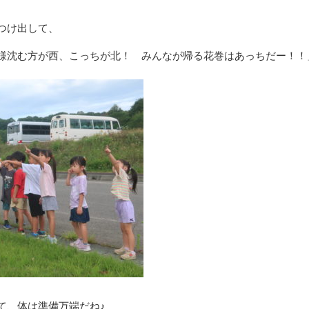
つけ出して、
様沈む方が西、こっちが北！ みんなが帰る花巻はあっちだー！！
て、体は準備万端だね♪