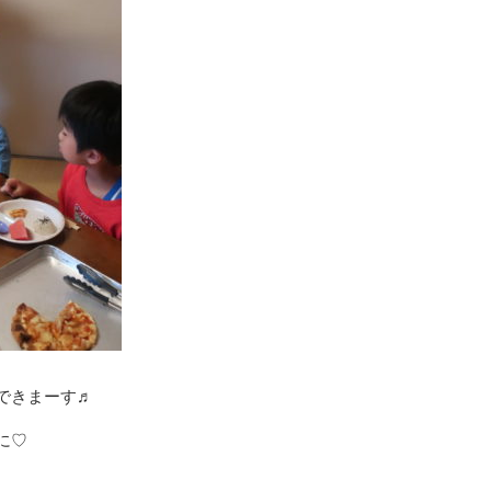
できまーす♬
に♡