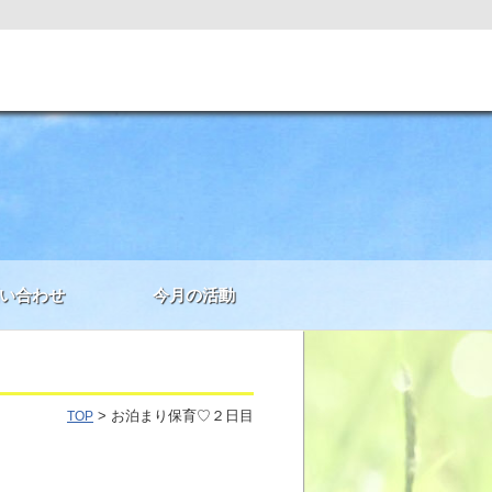
い合わせ
今月の活動
> お泊まり保育♡２日目
TOP