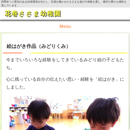
四季折々に変化のある自然環境を生かし、五感を働かせさまざまな遊びや体験を通し、園児の豊かな感性を
育んでいます。
花巻ささま幼稚園
Menu
TOP
絵はがき作品（みどりくみ）
園の概要
今までいろいろな経験をしてきているみどり組の子どもた
ち。
園の生活
心に残っている自分の伝えたい思い・経験を「絵はがき」に
入園資料・お問い合わせ
しました。
今月の活動