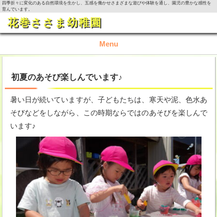
四季折々に変化のある自然環境を生かし、五感を働かせさまざまな遊びや体験を通し、園児の豊かな感性を
育んでいます。
花巻ささま幼稚園
Menu
TOP
初夏のあそび楽しんでいます♪
園の概要
暑い日が続いていますが、子どもたちは、寒天や泥、色水あ
そびなどをしながら、この時期ならではのあそびを楽しんで
園の生活
います♪
入園資料・お問い合わせ
今月の活動