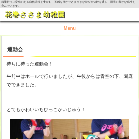
四季折々に変化のある自然環境を生かし、五感を働かせさまざまな遊びや体験を通し、園児の豊かな感性を
育んでいます。
花巻ささま幼稚園
Menu
TOP
運動会
園の概要
待ちに待った運動会！
園の生活
午前中はホールで行いましたが、午後からは青空の下、園庭
でできました。
入園資料・お問い合わせ
今月の活動
とてもかわいいちびっこかいじゅう！