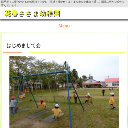
四季折々に変化のある自然環境を生かし、五感を働かせさまざまな遊びや体験を通し、園児の豊かな感性を
育んでいます。
花巻ささま幼稚園
Menu
TOP
はじめまして会
園の概要
園の生活
入園資料・お問い合わせ
今月の活動