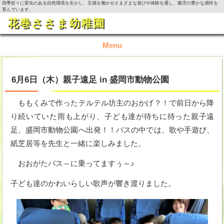
四季折々に変化のある自然環境を生かし、五感を働かせさまざまな遊びや体験を通し、園児の豊かな感性を
育んでいます。
花巻ささま幼稚園
Menu
TOP
6月6日（木）親子遠足 in 盛岡市動物公園
園の概要
ももくみで作ったテルテル坊主のおかげ？！で前日から降
り続いていた雨も上がり、子ども達が待ちに待った親子遠
園の生活
足、盛岡市動物公園へ出発！！バスの中では、歌や手遊び、
紙芝居等を先生と一緒に楽しみました。
入園資料・お問い合わせ
おおがたバス～に乗ってますぅ～♪
今月の活動
子ども達のかわいらしい歌声が響き渡りました。