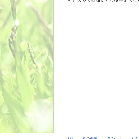
TOP
園の概要
園の生活
入園