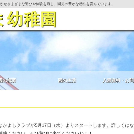
かせさまざまな遊びや体験を通し、園児の豊かな感性を育んでいます。
ま幼稚園
園の概要
園の生活
入園資料・お問
なかよしクラブが5月17日（水）よりスタートします。詳しくは
連絡ください。ぜひ遊びに来てくださいね！！