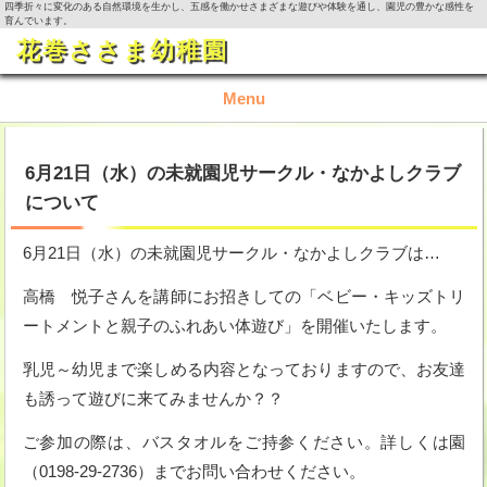
四季折々に変化のある自然環境を生かし、五感を働かせさまざまな遊びや体験を通し、園児の豊かな感性を
育んでいます。
花巻ささま幼稚園
Menu
TOP
6月21日（水）の未就園児サークル・なかよしクラブ
について
園の概要
6月21日（水）の未就園児サークル・なかよしクラブは…
園の生活
高橋 悦子さんを講師にお招きしての「ベビー・キッズトリ
入園資料・お問い合わせ
ートメントと親子のふれあい体遊び」を開催いたします。
今月の活動
乳児～幼児まで楽しめる内容となっておりますので、お友達
も誘って遊びに来てみませんか？？
ご参加の際は、バスタオルをご持参ください。詳しくは園
（0198-29-2736）までお問い合わせください。