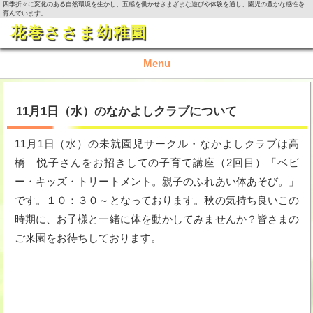
四季折々に変化のある自然環境を生かし、五感を働かせさまざまな遊びや体験を通し、園児の豊かな感性を
育んでいます。
花巻ささま幼稚園
Menu
TOP
11月1日（水）のなかよしクラブについて
園の概要
11月1日（水）の未就園児サークル・なかよしクラブは高
橋 悦子さんをお招きしての子育て講座（2回目）「ベビ
園の生活
ー・キッズ・トリートメント。親子のふれあい体あそび。」
です。１０：３０～となっております。秋の気持ち良いこの
入園資料・お問い合わせ
時期に、お子様と一緒に体を動かしてみませんか？皆さまの
今月の活動
ご来園をお待ちしております。