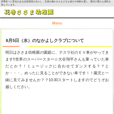
四季折々に変化のある自然環境を生かし、五感を働かせさまざまな遊びや体験を通し、園児の豊かな感性を
育んでいます。
花巻ささま幼稚園
Menu
TOP
6月5日（水）のなかよしクラブについて
園の概要
明日はささま幼稚園の園庭に、テスラ社のＥＶ車がやってき
ます‼世界のスーパースター☆大谷翔平さんも乗っていた車
園の生活
だとか？！ミュージックに合わせてダンスする？？と
か・・・。めったに見ることができない車です！！園児と一
入園資料・お問い合わせ
緒に見てみませんか？？10:30スタートしますのでどうぞお
今月の活動
越しください。