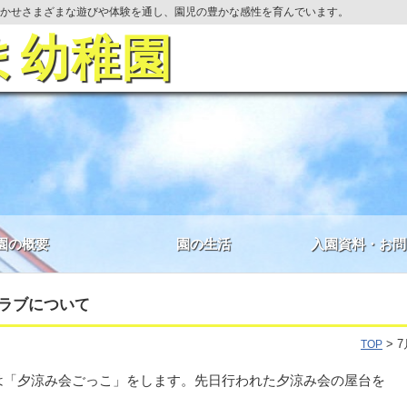
かせさまざまな遊びや体験を通し、園児の豊かな感性を育んでいます。
ま幼稚園
園の概要
園の生活
入園資料・お問
クラブについて
> 
TOP
ブは「夕涼み会ごっこ」をします。先日行われた夕涼み会の屋台を