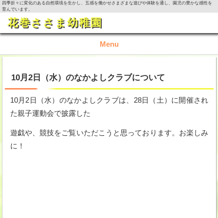
四季折々に変化のある自然環境を生かし、五感を働かせさまざまな遊びや体験を通し、園児の豊かな感性を
育んでいます。
花巻ささま幼稚園
Menu
TOP
10月2日（水）のなかよしクラブについて
園の概要
10月2日（水）のなかよしクラブは、28日（土）に開催され
た親子運動会で披露した
園の生活
遊戯や、競技をご覧いただこうと思っております。お楽しみ
入園資料・お問い合わせ
に！
今月の活動