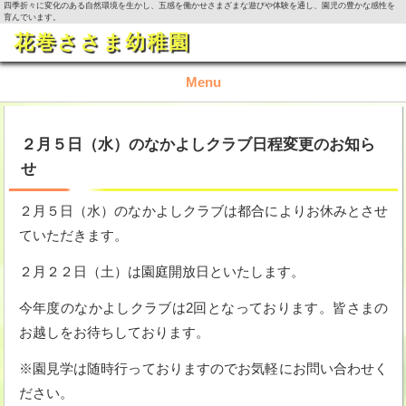
四季折々に変化のある自然環境を生かし、五感を働かせさまざまな遊びや体験を通し、園児の豊かな感性を
育んでいます。
花巻ささま幼稚園
Menu
TOP
２月５日（水）のなかよしクラブ日程変更のお知ら
せ
園の概要
２月５日（水）のなかよしクラブは都合によりお休みとさせ
園の生活
ていただきます。
入園資料・お問い合わせ
２月２２日（土）は園庭開放日といたします。
今月の活動
今年度のなかよしクラブは2回となっております。皆さまの
お越しをお待ちしております。
※園見学は随時行っておりますのでお気軽にお問い合わせく
ださい。