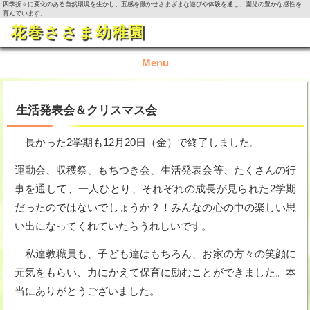
四季折々に変化のある自然環境を生かし、五感を働かせさまざまな遊びや体験を通し、園児の豊かな感性を
育んでいます。
花巻ささま幼稚園
Menu
TOP
生活発表会＆クリスマス会
園の概要
長かった2学期も12月20日（金）で終了しました。
園の生活
運動会、収穫祭、もちつき会、生活発表会等、たくさんの行
事を通して、一人ひとり、それぞれの成長が見られた2学期
入園資料・お問い合わせ
だったのではないでしょうか？！みんなの心の中の楽しい思
い出になってくれていたらうれしいです。
今月の活動
私達教職員も、子ども達はもちろん、お家の方々の笑顔に
元気をもらい、力にかえて保育に励むことができました。本
当にありがとうございました。