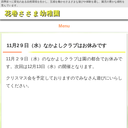
四季折々に変化のある自然環境を生かし、五感を働かせさまざまな遊びや体験を通し、園児の豊かな感性を
育んでいます。
花巻ささま幼稚園
Menu
TOP
11月2９日（水）なかよしクラブはお休みです
園の概要
11月２９日（水）のなかよしクラブは園の都合でお休みで
す。次回は12月13日（水）の開催となります。
園の生活
クリスマス会を予定しておりますのでみなさん遊びにいらし
入園資料・お問い合わせ
てください。
今月の活動